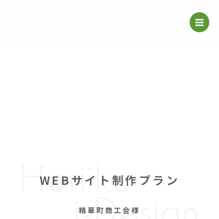
内
Main
容
Menu
を
ス
キ
ッ
プ
WEBサイト制作プラン
精華町商工会様