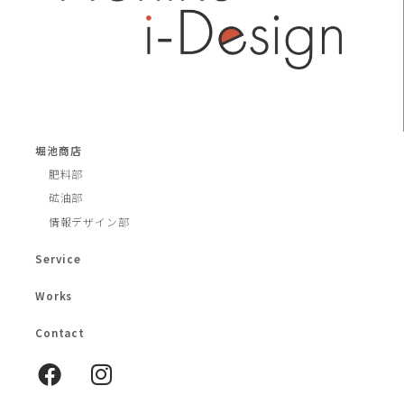
堀池商店
肥料部
砿油部
情報デザイン部
Service
Works
Contact
F
I
a
n