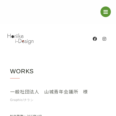
内
Main
容
Menu
を
ス
キ
F
I
ッ
a
n
c
s
プ
e
t
b
a
o
g
o
r
k
a
m
WORKS
一般社団法人 山城青年会議所 様
Graphic/チラシ
制作時期：2023年4月