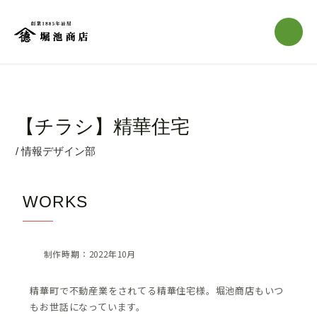
内
Post
Main
容
navigation
Menu
を
ス
キ
ッ
【チラシ】精華住宅
プ
/
情報デザイン部
WORKS
制作時期：2022年10月
精華町で不動産業をされてる精華住宅様。堀池商店もいつ
もお世話になっています。