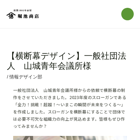
内
Post
Main
容
navigation
Menu
を
ス
キ
ッ
【横断幕デザイン】一般社団法
プ
人 山城青年会議所様
/
情報デザイン部
一般社団法人 山城青年会議所様からの依頼で横断幕の制
作をさせていただきました。2023年度のスローガンである
「全力！挑戦！超越！～いまこの瞬間が未来をつくる～」
を作成しました。スローガンを横断幕にすることで団体で
は必要不可欠な組織力の向上が見込めます。皆様もぜひ作
ってみませんか？